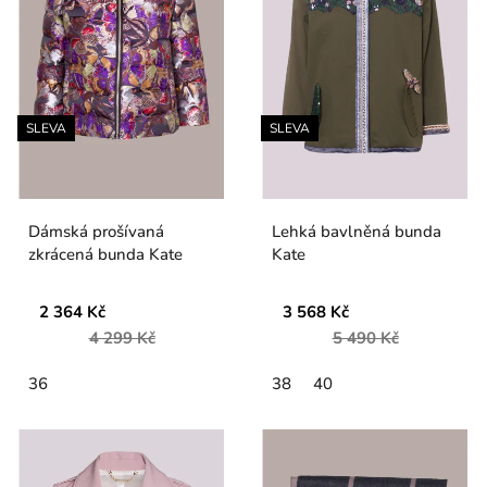
SLEVA
SLEVA
Dámská prošívaná
Lehká bavlněná bunda
zkrácená bunda Kate
Kate
2 364 Kč
3 568 Kč
4 299 Kč
5 490 Kč
36
38
40