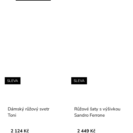
SLEVA
SLEVA
Dámský růžový svetr
Růžové šaty s výšivkou
Toni
Sandro Ferrone
2 124 Kč
2 449 Kč