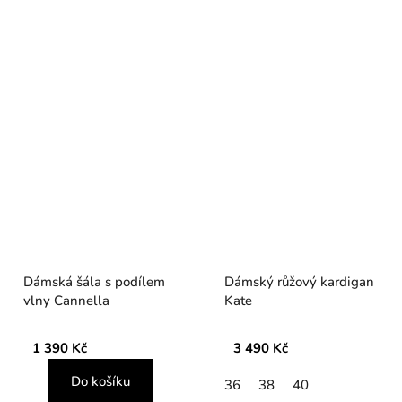
Dámská šála s podílem
Dámský růžový kardigan
vlny Cannella
Kate
1 390 Kč
3 490 Kč
Do košíku
36
38
40