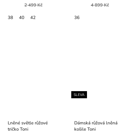
2 499 Kč
4 899 Kč
38
40
42
36
SLEVA
Lněné světle růžové
Dámská růžová lněná
tričko Toni
košile Toni