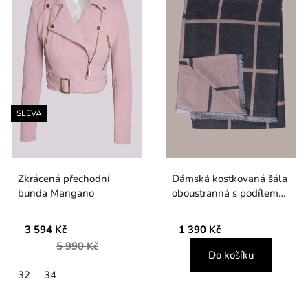
SLEVA
Zkrácená přechodní
Dámská kostkovaná šála
bunda Mangano
oboustranná s podílem
vlny
3 594 Kč
1 390 Kč
5 990 Kč
Do košíku
32
34