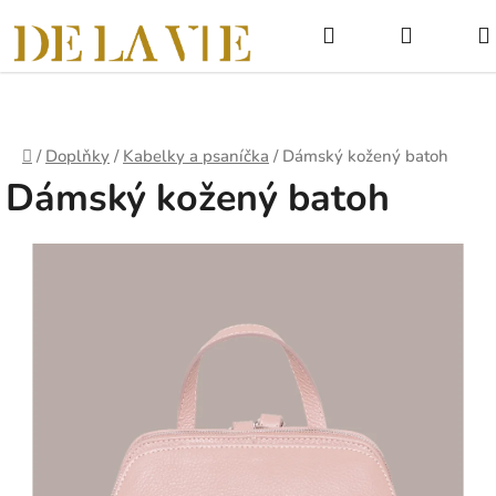
Přejít
Hledat
NÁKUPNÍ
na
obsah
KOŠÍK
Domů
/
Doplňky
/
Kabelky a psaníčka
/
Dámský kožený batoh
Dámský kožený batoh