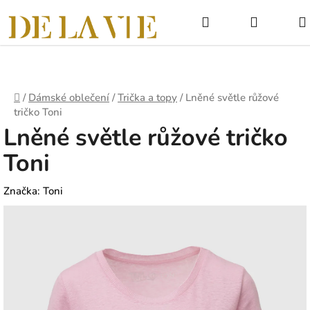
Přejít
Hledat
NÁKUPNÍ
na
obsah
KOŠÍK
Domů
/
Dámské oblečení
/
Trička a topy
/
Lněné světle růžové
tričko Toni
Lněné světle růžové tričko
Toni
Značka:
Toni